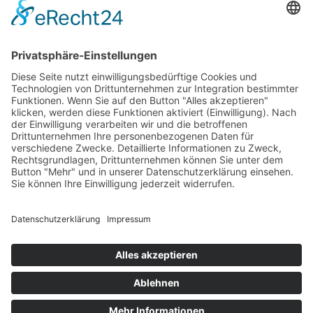
Welcome Boarder, wie können
wir Dir helfen?
Bitte keine
Sprachanrufe!
Wakebeach 257
Online
Whatsapp
© 2026 Waterfront Event & Veranstaltungs GmbH