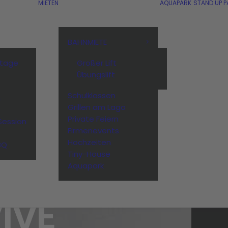
MIETEN
AQUAPARK
STAND UP P
BAHNMIETE
stage
Großer Lift
Übungslift
Schulklassen
n
Grillen am Lago
Private Feiern
Session
Firmenevents
Hochzeiten
BQ
E
Tiny-House
Aquapark
IVE