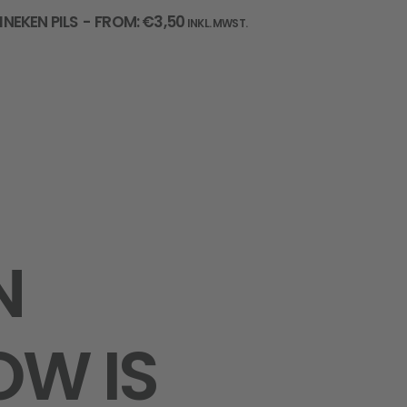
AUSFÜHRUNG WÄHLEN
INEKEN PILS
FROM:
€
3,50
INKL. MWST.
ite
N
OW
IS