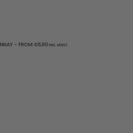
AUSFÜHRUNG WÄHLEN
NNAY
FROM:
€
6,90
INKL. MWST.