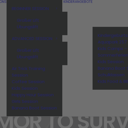
IONS
KINDERANGEBOTE
BEGINNER SESSION
Großer Lift
Übungslift
Kindergeburt
ADVANCED SESSION
Aquapark 257
Kids Camps –
Großer Lift
Sommerferie
Übungslift
Kids Session
Banana Boot 
Air Trick Training
Schulklassen
Session
Kids Food & B
Coffee Session
FASHION
IS
TH
Kids Session
Happy Hour Session
Girls Session
Banana Boot Session
MOR
TO
SURV