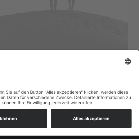
Welcome Boarder, wie
können wir Dir helfen?
Bitte keine Sprachanrufe!
Wakebeach 257
Online
Whatsapp