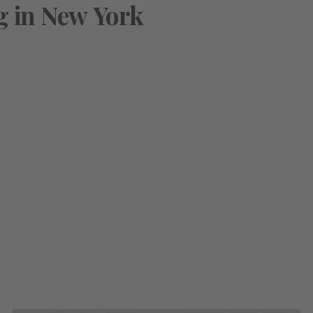
g
in
New
York