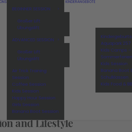
IONS
KINDERANGEBOTE
BEGINNER SESSION
Großer Lift
Übungslift
Kindergeburt
ADVANCED SESSION
Aquapark 257
Kids Camps –
Großer Lift
Sommerferie
Übungslift
Kids Session
Banana Boot 
Air Trick Training
Schulklassen
Session
Kids Food & B
Coffee Session
Kids Session
Happy Hour Session
Girls Session
Banana Boot Session
ion
and
Lifestyle