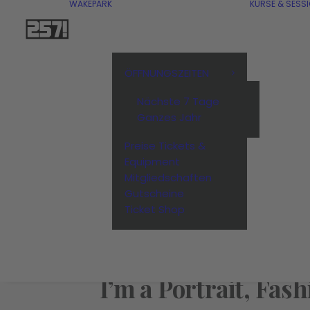
WAKEPARK
KURSE & SESS
ÖFFNUNGSZEITEN
Nächste 7 Tage
Ganzes Jahr
Preise Tickets &
Equipment
Mitgliedschaften
Gutscheine
Ticket Shop
I’m
a
Portrait,
Fash