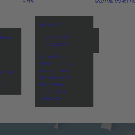
MIETEN
AQUAPARK
STAND UP P
BAHNMIETE
stage
Großer Lift
Übungslift
Schulklassen
n
Grillen am Lago
Private Feiern
Session
Firmenevents
Hochzeiten
BQ
Tiny-House
Aquapark