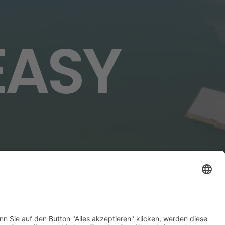
EASY
Welcome Boarder, wie
können wir Dir helfen?