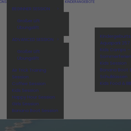
IONS
KINDERANGEBOTE
BEGINNER SESSION
Großer Lift
Übungslift
Kindergeburt
ADVANCED SESSION
Aquapark 257
Kids Camps –
Großer Lift
Sommerferie
Übungslift
Kids Session
Banana Boot 
Air Trick Training
Schulklassen
Session
Kids Food & B
Coffee Session
Kids Session
Happy Hour Session
Girls Session
Banana Boot Session