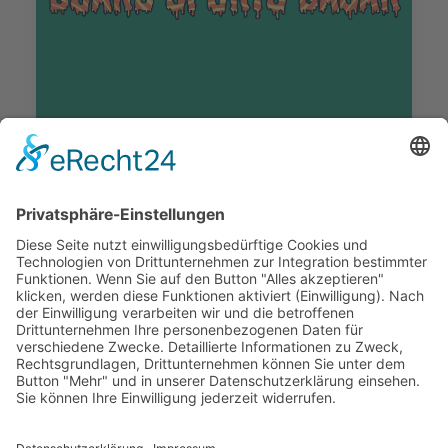
Dezember 5, 2019
Boardsports Basar – Verkaufe Deinen
Shit
by Wakebeach257
1
2
3
4
…
8