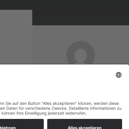
frederik.krahe
Welcome Boarder, wie
können wir Dir helfen?
Bitte keine Sprachanrufe!
Wakebeach 257
Online
Whatsapp
Sponsor