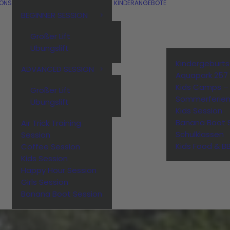
IONS
KINDERANGEBOTE
BEGINNER SESSION
Großer Lift
Übungslift
Kindergeburt
ADVANCED SESSION
Aquapark 257
Kids Camps –
Großer Lift
Sommerferie
Übungslift
Kids Session
Banana Boot 
Air Trick Training
Schulklassen
Session
Kids Food & B
Coffee Session
Kids Session
Happy Hour Session
Girls Session
Banana Boot Session