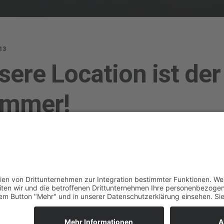
013
sere Location ist der
mmer!
ORE
, 2013