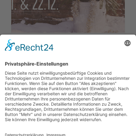
Dezember 4, 2019
Weihnachtsmarkt zum
Schluckspecht
READ MORE
1
2
3
4
…
7
Welcome Boarder, wie können