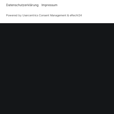
TOKYO
HONG KONG
7-10-5 Nishi-Shinjuku,
Three Exch
160-0023, Tokyo
8 Connaugh
Hong Kong