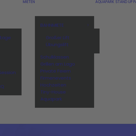
MIETEN
AQUAPARK
STAND UP P
BAHNMIETE
stage
Großer Lift
Übungslift
Schulklassen
n
Grillen am Lago
Private Feiern
Session
Firmenevents
Hochzeiten
BQ
Tiny-House
Aquapark