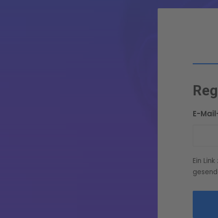
Reg
E-Mai
Ein Lin
gesend