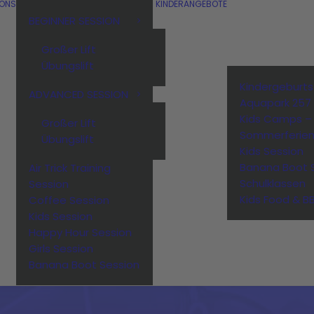
IONS
KINDERANGEBOTE
BEGINNER SESSION
Großer Lift
Übungslift
Kindergeburt
ADVANCED SESSION
Aquapark 257
Kids Camps –
Großer Lift
Sommerferie
Übungslift
Kids Session
Banana Boot 
Air Trick Training
Schulklassen
Session
Kids Food & B
Coffee Session
Kids Session
Happy Hour Session
Girls Session
Banana Boot Session