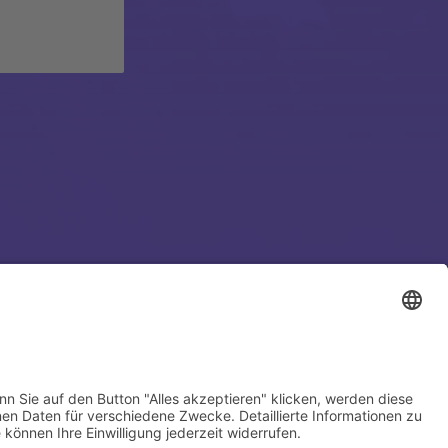
Welcome Boarder, wie
können wir Dir helfen?
Bitte keine Sprachanrufe!
Wakebeach 257