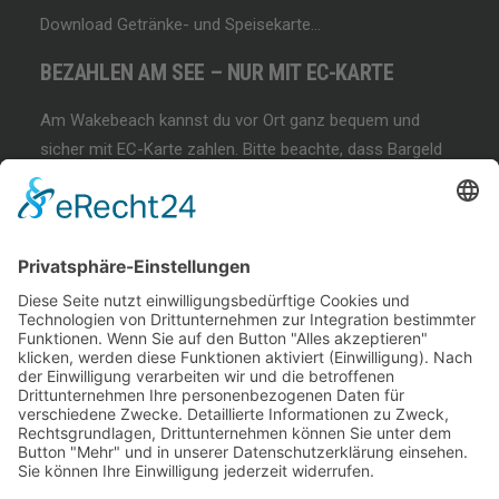
Download Getränke- und Speisekarte…
BEZAHLEN AM SEE – NUR MIT EC-KARTE
Am Wakebeach kannst du vor Ort ganz bequem und
sicher mit EC-Karte zahlen. Bitte beachte, dass Bargeld
und andere Zahlungsmethoden nicht akzeptiert werden!
BEGINNER SESSION
Immer wieder samstags, bringen wir Dir das
Wakeboarden bei. Der beste Anfängerkurs weit & breit.
Lest mehr…
COFFEE & WAKE SESSION
Immer wieder sonntags gibt es die chilligste Wakeboard-
Session weit & breit.
Lest mehr…